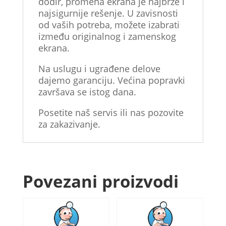
dodir, promena ekrana je najbrže i
najsigurnije rešenje. U zavisnosti
od vaših potreba, možete izabrati
između originalnog i zamenskog
ekrana.
Na uslugu i ugrađene delove
dajemo garanciju. Većina popravki
završava se istog dana.
Posetite naš servis ili nas pozovite
za zakazivanje.
Povezani proizvodi