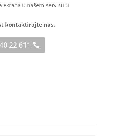
a ekrana u našem servisu u
st kontaktirajte nas.
 40 22 611