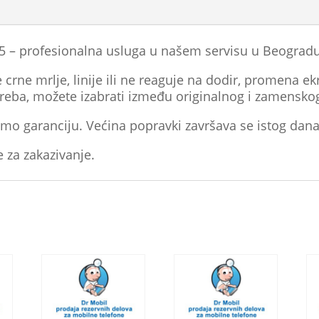
 – profesionalna usluga u našem servisu u Beogradu
crne mrlje, linije ili ne reaguje na dodir, promena ekr
treba, možete izabrati između originalnog i zamensko
mo garanciju. Većina popravki završava se istog dana
e za zakazivanje.