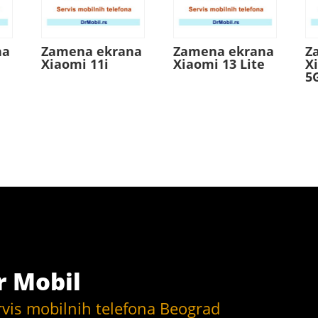
na
Zamena ekrana
Zamena ekrana
Z
Xiaomi 11i
Xiaomi 13 Lite
X
5
r Mobil
rvis mobilnih telefona Beograd