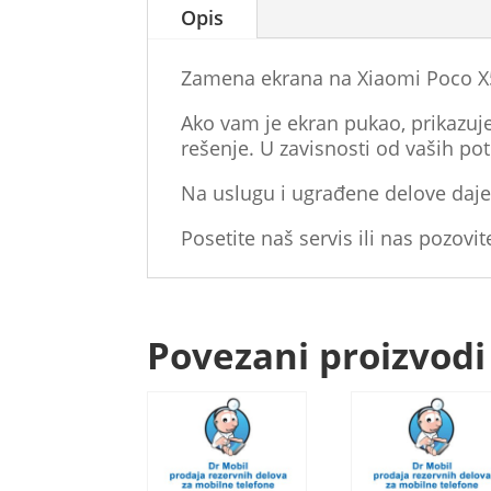
Opis
Zamena ekrana na Xiaomi Poco X5
Ako vam je ekran pukao, prikazuje 
rešenje. U zavisnosti od vaših po
Na uslugu i ugrađene delove daje
Posetite naš servis ili nas pozovit
Povezani proizvodi