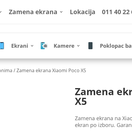
Zamena ekrana
Lokacija
011 40 22
Ekrani
Kamere
Poklopac ba
fonima
/ Zamena ekrana Xiaomi Poco X5
Zamena ekr
X5
Zamena ekrana na Xiaom
ekran po izboru. Garanc