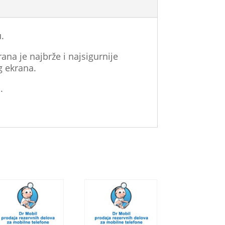
.
ana je najbrže i najsigurnije
g ekrana.
.