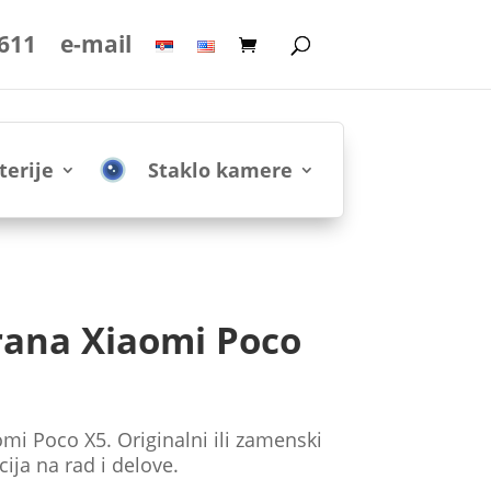
 611
e-mail
terije
Staklo kamere
ana Xiaomi Poco
i Poco X5. Originalni ili zamenski
ija na rad i delove.