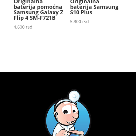
Originalna
Originalna
baterija pomoćna
baterija Samsung
Samsung Galaxy Z
S10 Plus
Flip 4 SM-F721B
5.300
rsd
4.600
rsd