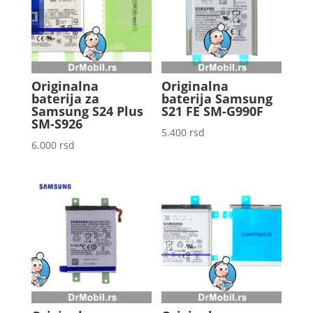
Originalna
Originalna
baterija za
baterija Samsung
Samsung S24 Plus
S21 FE SM-G990F
SM-S926
5.400
rsd
6.000
rsd