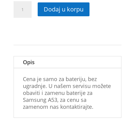
Originalna
Dodaj u korpu
baterija
Samsung
A53
SM-
A536F
količina
Opis
Cena je samo za bateriju, bez
ugradnje. U našem servisu možete
obaviti i zamenu baterije za
Samsung A53, za cenu sa
zamenom nas kontaktirajte.