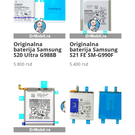
Originalna
Originalna
baterija Samsung
baterija Samsung
S20 Ultra G988B
S21 FE SM-G990F
5.800
rsd
5.400
rsd