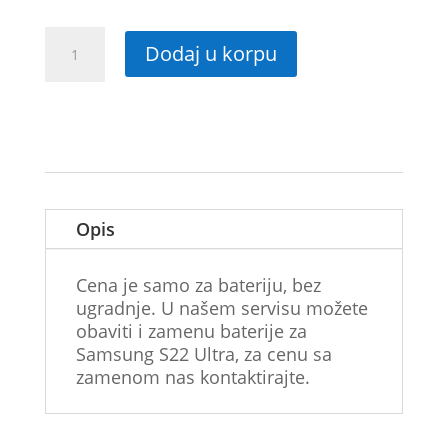
Originalna
Dodaj u korpu
baterija
Samsung
S22
Ultra
SM-
S908B
količina
Opis
Cena je samo za bateriju, bez
ugradnje. U našem servisu možete
obaviti i zamenu baterije za
Samsung S22 Ultra, za cenu sa
zamenom nas kontaktirajte.