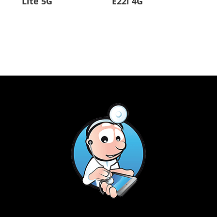
Lite 5G
E22i 4G