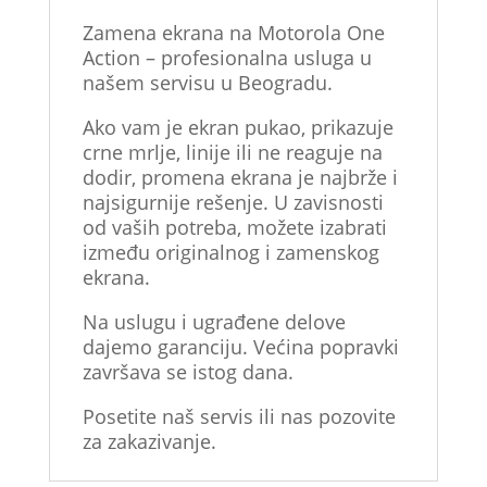
Zamena ekrana na Motorola One
Action – profesionalna usluga u
našem servisu u Beogradu.
Ako vam je ekran pukao, prikazuje
crne mrlje, linije ili ne reaguje na
dodir, promena ekrana je najbrže i
najsigurnije rešenje. U zavisnosti
od vaših potreba, možete izabrati
između originalnog i zamenskog
ekrana.
Na uslugu i ugrađene delove
dajemo garanciju. Većina popravki
završava se istog dana.
Posetite naš servis ili nas pozovite
za zakazivanje.